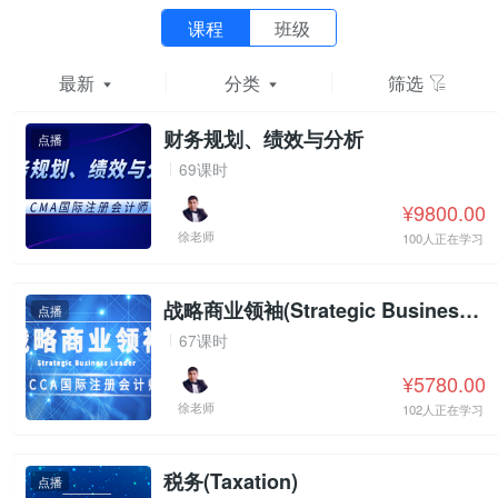
课程
班级
最新
分类
筛选
财务规划、绩效与分析
点播
69课时
¥9800.00
徐老师
100人正在学习
战略商业领袖(Strategic Business Leader)
点播
67课时
¥5780.00
徐老师
102人正在学习
税务(Taxation)
点播