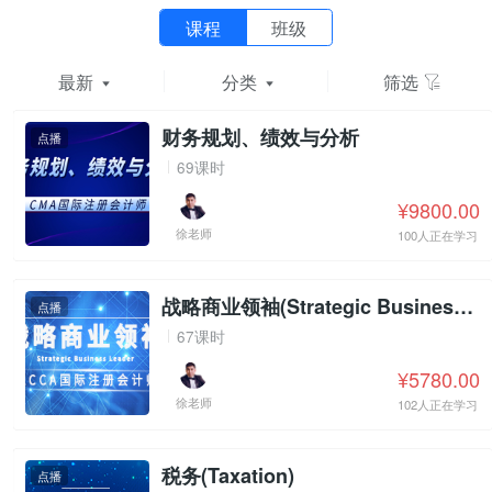
课程
班级
最新
分类
筛选
财务规划、绩效与分析
点播
69课时
¥9800.00
徐老师
100人正在学习
战略商业领袖(Strategic Business Leader)
点播
67课时
¥5780.00
徐老师
102人正在学习
税务(Taxation)
点播