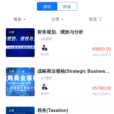
课程
班级
最新
分类
筛选
财务规划、绩效与分析
点播
69课时
¥9800.00
徐老师
100人正在学习
战略商业领袖(Strategic Business Leader)
点播
67课时
¥5780.00
徐老师
102人正在学习
税务(Taxation)
点播